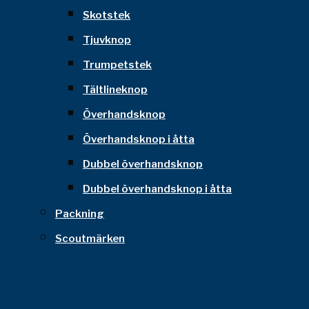
Skotstek
Tjuvknop
Trumpetstek
Tältlineknop
Överhandsknop
Överhandsknop i åtta
Dubbel överhandsknop
Dubbel överhandsknop i åtta
Packning
Scoutmärken