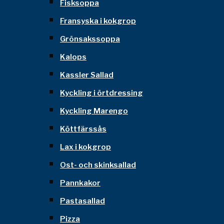
Fisksoppa
Fransyska i kokgrop
Grönsakssoppa
Kalops
Kassler Sallad
Kyckling i örtdressing
Kyckling Marengo
Köttfärssås
Lax i kokgrop
Ost- och skinksallad
Pannkakor
Pastasallad
Pizza