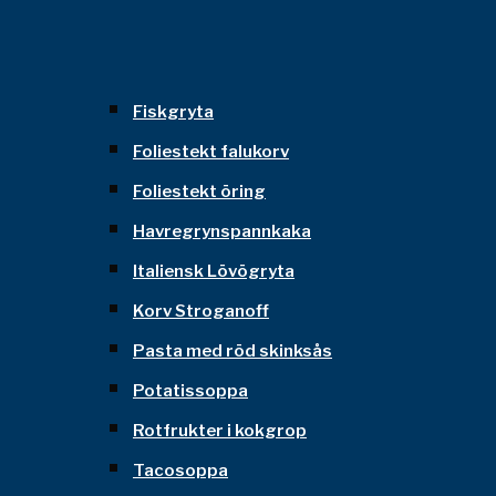
Fiskgryta
Foliestekt falukorv
Foliestekt öring
Havregrynspannkaka
Italiensk Lövögryta
Korv Stroganoff
Pasta med röd skinksås
Potatissoppa
Rotfrukter i kokgrop
Tacosoppa