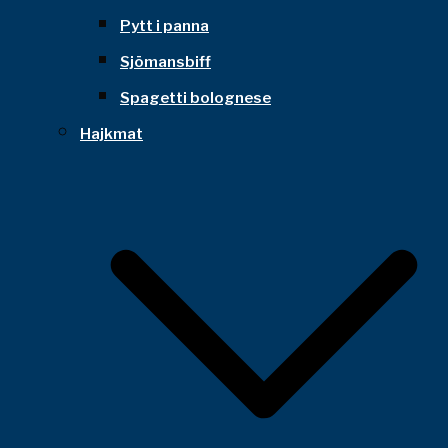
Pytt i panna
Sjömansbiff
Spagetti bolognese
Hajkmat