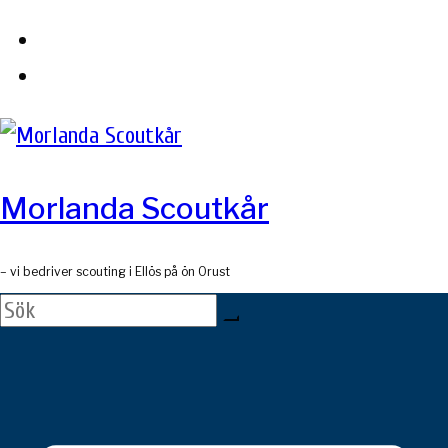
Skip
to
content
Morlanda Scoutkår
– vi bedriver scouting i Ellös på ön Orust