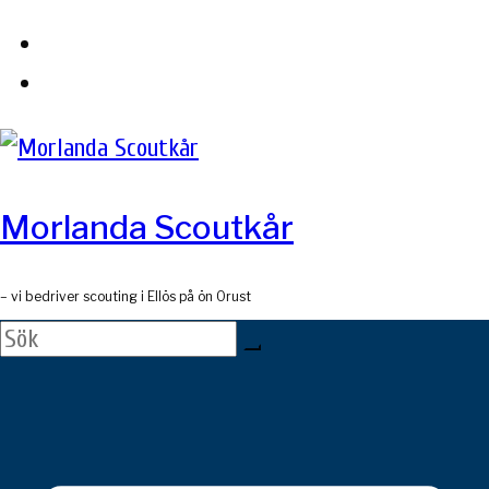
Skip
to
content
Morlanda Scoutkår
– vi bedriver scouting i Ellös på ön Orust