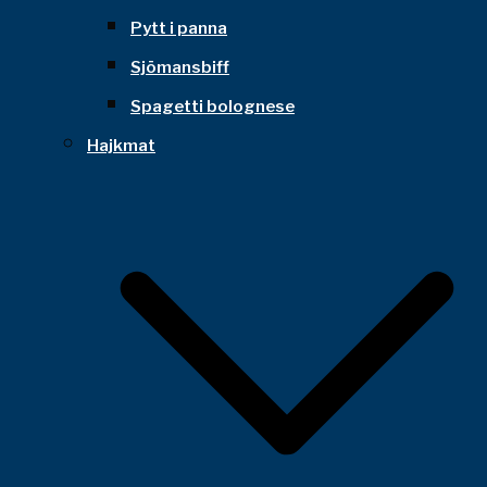
Pytt i panna
Sjömansbiff
Spagetti bolognese
Hajkmat