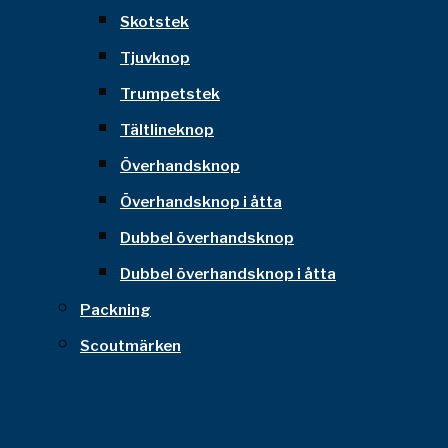
Skotstek
Tjuvknop
Trumpetstek
Tältlineknop
Överhandsknop
Överhandsknop i åtta
Dubbel överhandsknop
Dubbel överhandsknop i åtta
Packning
Scoutmärken