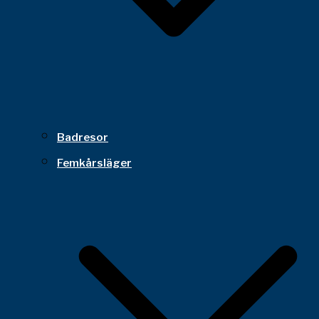
Badresor
Femkårsläger