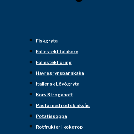
Fiskgryta
Foliestekt falukorv
Foliestekt öring
Havregrynspannkaka
Italiensk Lövögryta
Korv Stroganoff
Pasta med röd skinksås
Potatissoppa
Rotfrukter i kokgrop