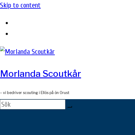
Skip to content
Morlanda Scoutkår
– vi bedriver scouting i Ellös på ön Orust