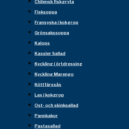
Chilensk fiskgryta
Fisksoppa
Fransyska i kokgrop
Grönsakssoppa
Kalops
Kassler Sallad
Kyckling i örtdressing
Kyckling Marengo
Köttfärssås
Lax i kokgrop
Ost- och skinksallad
Pannkakor
Pastasallad