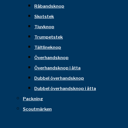
Råbandsknop
Skotstek
Tjuvknop
Trumpetstek
Tältlineknop
Överhandsknop
Överhandsknop i åtta
Dubbel överhandsknop
Dubbel överhandsknop i åtta
Packning
Scoutmärken