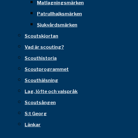
Matlagningsmärken
Patrullhajksmärken
Sjukvårdsmärken
Scoutskjortan
Vad är scouting?
Scouthistoria
Scoutprogrammet
Scouthälsning
Lag, löfte och valspråk
Scoutsången
S:t Georg
Länkar