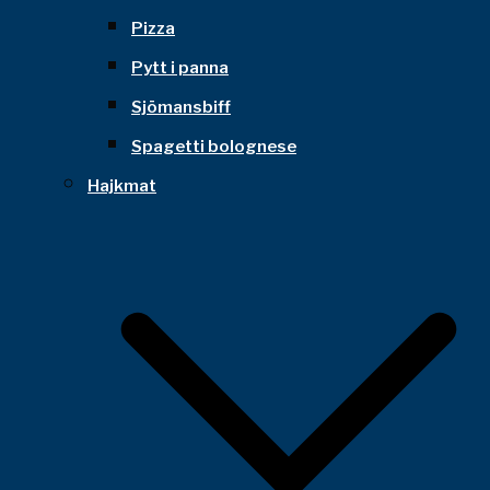
Pizza
Pytt i panna
Sjömansbiff
Spagetti bolognese
Hajkmat