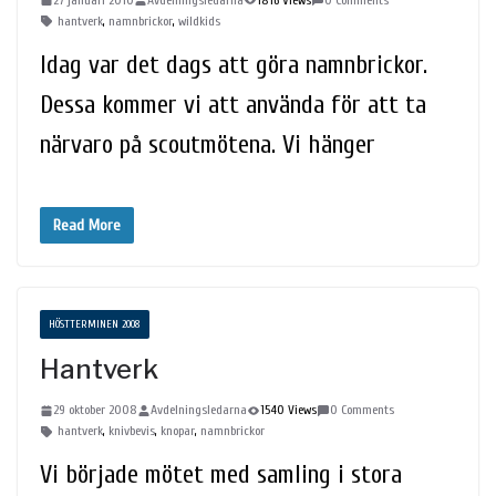
hantverk
,
namnbrickor
,
wildkids
Idag var det dags att göra namnbrickor.
Dessa kommer vi att använda för att ta
närvaro på scoutmötena. Vi hänger
Read More
HÖSTTERMINEN 2008
Hantverk
29 oktober 2008
Avdelningsledarna
1540 Views
0 Comments
hantverk
,
knivbevis
,
knopar
,
namnbrickor
Vi började mötet med samling i stora