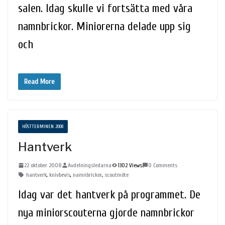
salen. Idag skulle vi fortsätta med våra
namnbrickor. Miniorerna delade upp sig
och
Read More
HÖSTTERMINEN 2008
Hantverk
22 oktober 2008
Avdelningsledarna
1302 Views
0 Comments
hantverk
,
knivbevis
,
namnbrickor
,
scoutmöte
Idag var det hantverk på programmet. De
nya miniorscouterna gjorde namnbrickor