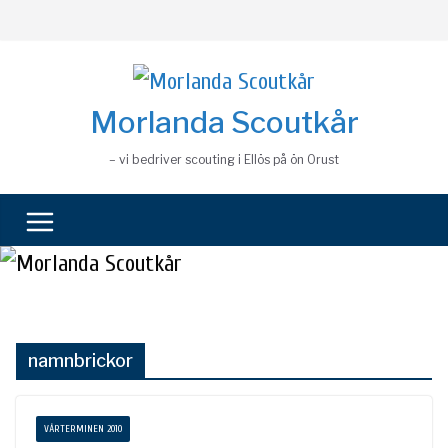
Skip
to
content
Morlanda Scoutkår
– vi bedriver scouting i Ellös på ön Orust
namnbrickor
VÅRTERMINEN 2010