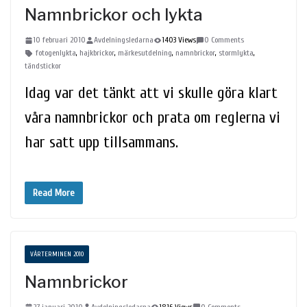
Namnbrickor och lykta
10 februari 2010
Avdelningsledarna
1403 Views
0 Comments
fotogenlykta
,
hajkbrickor
,
märkesutdelning
,
namnbrickor
,
stormlykta
,
tändstickor
Idag var det tänkt att vi skulle göra klart
våra namnbrickor och prata om reglerna vi
har satt upp tillsammans.
Read More
VÅRTERMINEN 2010
Namnbrickor
27 januari 2010
Avdelningsledarna
1816 Views
0 Comments