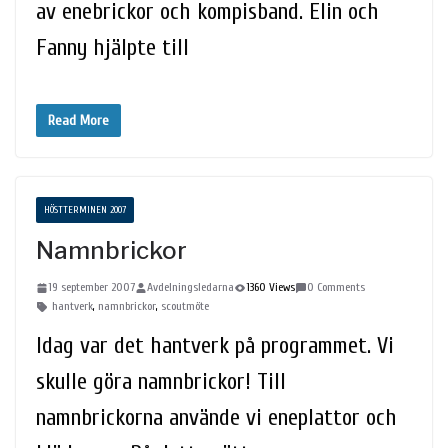
av enebrickor och kompisband. Elin och
Fanny hjälpte till
Read More
HÖSTTERMINEN 2007
Namnbrickor
19 september 2007
Avdelningsledarna
1360 Views
0 Comments
hantverk
,
namnbrickor
,
scoutmöte
Idag var det hantverk på programmet. Vi
skulle göra namnbrickor! Till
namnbrickorna använde vi eneplattor och