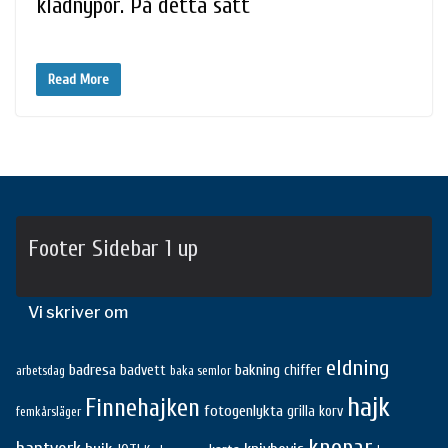
klädnypor. På detta sätt
Read More
Footer Sidebar 1 up
Vi skriver om
eldning
badresa
bakning
badvett
chiffer
arbetsdag
baka semlor
hajk
Finnehajken
fotogenlykta
grilla korv
femkårsläger
knopar