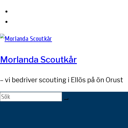
Skip
to
content
Morlanda Scoutkår
– vi bedriver scouting i Ellös på ön Orust