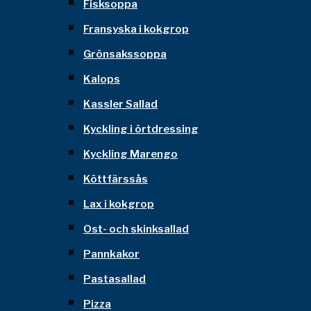
Fisksoppa
Fransyska i kokgrop
Grönsakssoppa
Kalops
Kassler Sallad
Kyckling i örtdressing
Kyckling Marengo
Köttfärssås
Lax i kokgrop
Ost- och skinksallad
Pannkakor
Pastasallad
Pizza