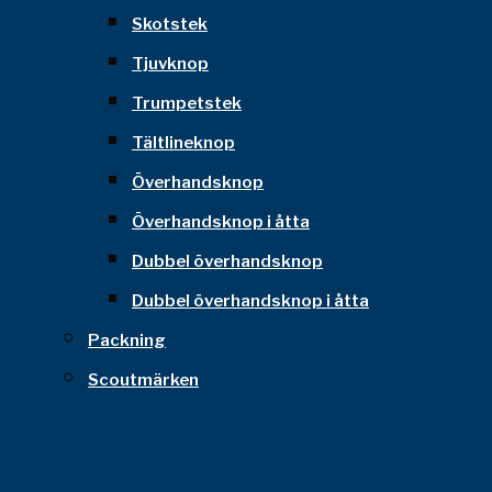
Skotstek
Tjuvknop
Trumpetstek
Tältlineknop
Överhandsknop
Överhandsknop i åtta
Dubbel överhandsknop
Dubbel överhandsknop i åtta
Packning
Scoutmärken