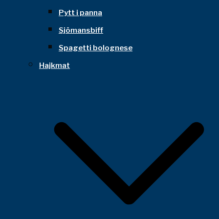
Pytt i panna
Sjömansbiff
Spagetti bolognese
Hajkmat