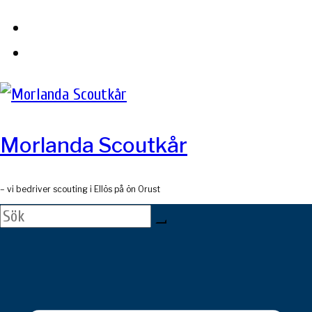
Skip
to
content
Morlanda Scoutkår
– vi bedriver scouting i Ellös på ön Orust