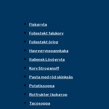
Fiskgryta
Foliestekt falukorv
Foliestekt öring
Havregrynspannkaka
Italiensk Lövögryta
Korv Stroganoff
Pasta med röd skinksås
Potatissoppa
Rotfrukter i kokgrop
Tacosoppa