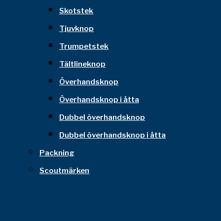
Skotstek
Tjuvknop
Trumpetstek
Tältlineknop
Överhandsknop
Överhandsknop i åtta
Dubbel överhandsknop
Dubbel överhandsknop i åtta
Packning
Scoutmärken