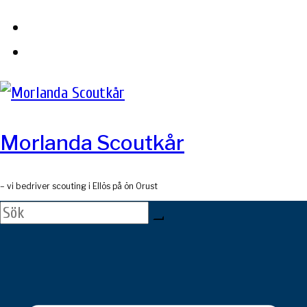
Skip
to
content
Morlanda Scoutkår
– vi bedriver scouting i Ellös på ön Orust