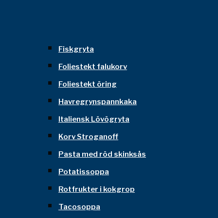
Fiskgryta
Foliestekt falukorv
Foliestekt öring
Havregrynspannkaka
Italiensk Lövögryta
Korv Stroganoff
Pasta med röd skinksås
Potatissoppa
Rotfrukter i kokgrop
Tacosoppa