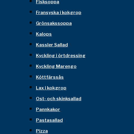
Fisksoppa
Fransyska i kokgrop
Grönsakssoppa
Kalops
Kassler Sallad
Kyckling i örtdressing
Kyckling Marengo
Köttfärssås
Lax i kokgrop
Ost- och skinksallad
Pannkakor
Pastasallad
Pizza