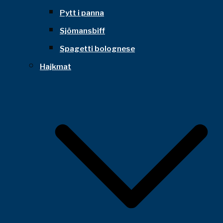
Pytt i panna
Sjömansbiff
Spagetti bolognese
Hajkmat