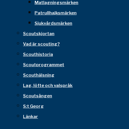
Matlagningsmärken
Patrullhajksmärken
Sjukvårdsmärken
Scoutskjortan
Vad är scouting?
Scouthistoria
Scoutprogrammet
Scouthälsning
Lag, löfte och valspråk
Scoutsången
S:t Georg
Länkar