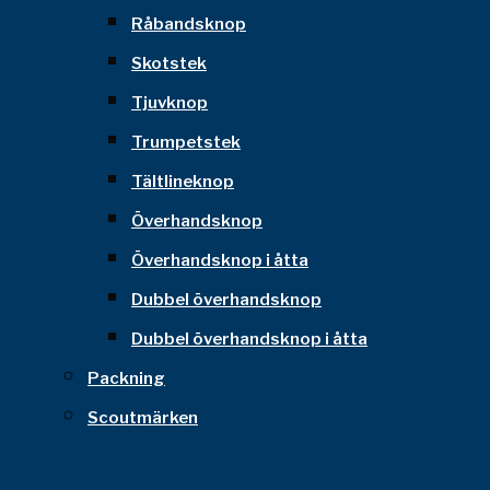
Råbandsknop
Skotstek
Tjuvknop
Trumpetstek
Tältlineknop
Överhandsknop
Överhandsknop i åtta
Dubbel överhandsknop
Dubbel överhandsknop i åtta
Packning
Scoutmärken