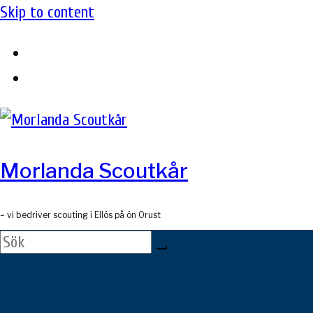
Skip to content
Morlanda Scoutkår
– vi bedriver scouting i Ellös på ön Orust