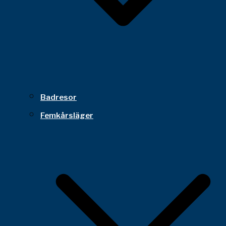
Badresor
Femkårsläger