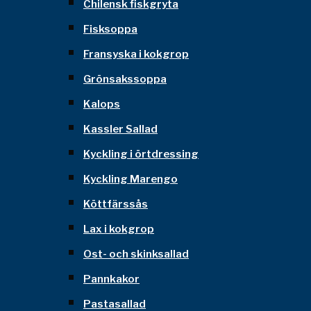
Chilensk fiskgryta
Fisksoppa
Fransyska i kokgrop
Grönsakssoppa
Kalops
Kassler Sallad
Kyckling i örtdressing
Kyckling Marengo
Köttfärssås
Lax i kokgrop
Ost- och skinksallad
Pannkakor
Pastasallad