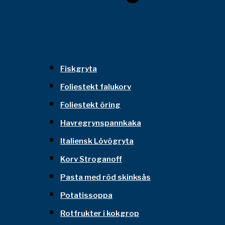
Fiskgryta
Foliestekt falukorv
Foliestekt öring
Havregrynspannkaka
Italiensk Lövögryta
Korv Stroganoff
Pasta med röd skinksås
Potatissoppa
Rotfrukter i kokgrop