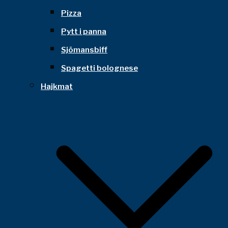
Pizza
Pytt i panna
Sjömansbiff
Spagetti bolognese
Hajkmat