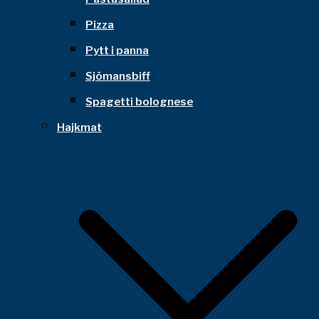
Pizza
Pytt i panna
Sjömansbiff
Spagetti bolognese
Hajkmat