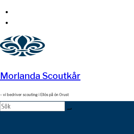
Skip
to
content
Morlanda Scoutkår
– vi bedriver scouting i Ellös på ön Orust