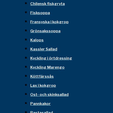
Chilensk fiskgryta
Fisksoppa
Fransyska i kokgrop
Grönsakssoppa
Kalops
Kassler Sallad
Kyckling i örtdressing
Kyckling Marengo
Köttfärssås
Lax i kokgrop
Ost- och skinksallad
Pannkakor
Pastasallad