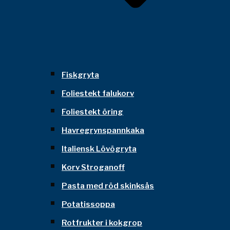
Fiskgryta
Foliestekt falukorv
Foliestekt öring
Havregrynspannkaka
Italiensk Lövögryta
Korv Stroganoff
Pasta med röd skinksås
Potatissoppa
Rotfrukter i kokgrop