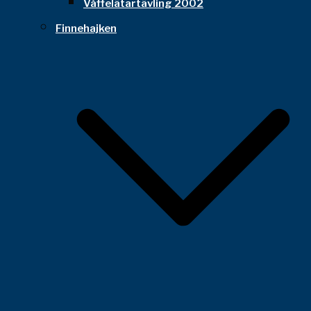
Våffelätartävling 2002
Finnehajken