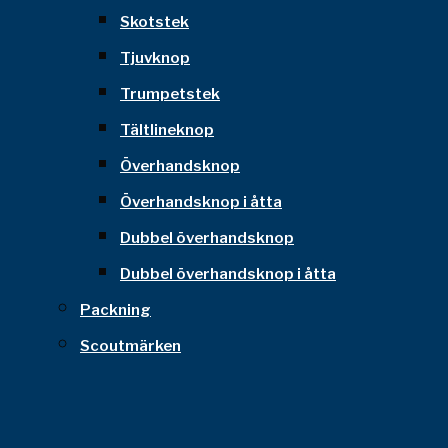
Skotstek
Tjuvknop
Trumpetstek
Tältlineknop
Överhandsknop
Överhandsknop i åtta
Dubbel överhandsknop
Dubbel överhandsknop i åtta
Packning
Scoutmärken