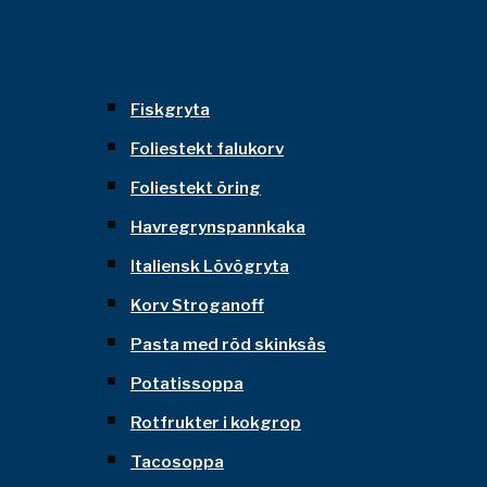
Fiskgryta
Foliestekt falukorv
Foliestekt öring
Havregrynspannkaka
Italiensk Lövögryta
Korv Stroganoff
Pasta med röd skinksås
Potatissoppa
Rotfrukter i kokgrop
Tacosoppa