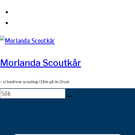
Skip
to
content
Morlanda Scoutkår
– vi bedriver scouting i Ellös på ön Orust