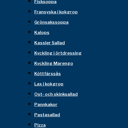
Fisksoppa
Fransyska i kokgrop
Grönsakssoppa
Kalops
Kassler Sallad
Kyckling i örtdressing
Kyckling Marengo
Köttfärssås
Lax i kokgrop
Ost- och skinksallad
Pannkakor
Pastasallad
Pizza