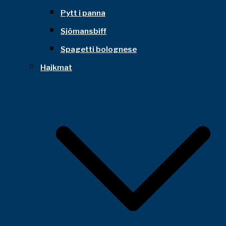
Pytt i panna
Sjömansbiff
Spagetti bolognese
Hajkmat