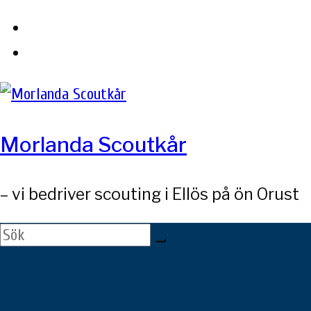
Skip
to
content
Morlanda Scoutkår
– vi bedriver scouting i Ellös på ön Orust