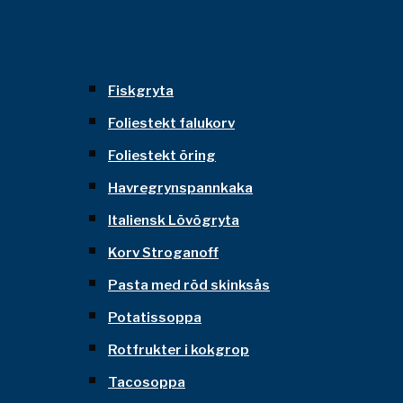
Fiskgryta
Foliestekt falukorv
Foliestekt öring
Havregrynspannkaka
Italiensk Lövögryta
Korv Stroganoff
Pasta med röd skinksås
Potatissoppa
Rotfrukter i kokgrop
Tacosoppa