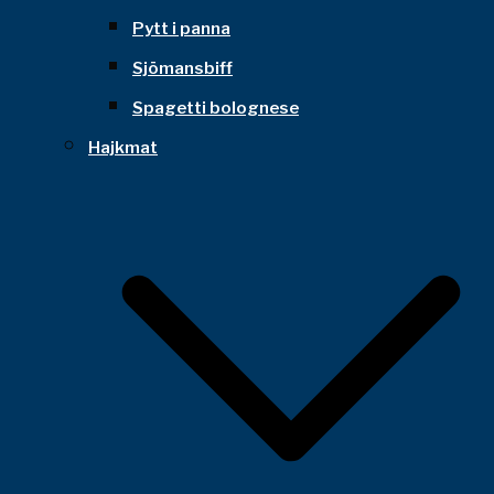
Pytt i panna
Sjömansbiff
Spagetti bolognese
Hajkmat