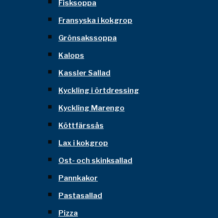
Fisksoppa
Fransyska i kokgrop
Grönsakssoppa
Kalops
Kassler Sallad
Kyckling i örtdressing
Kyckling Marengo
Köttfärssås
Lax i kokgrop
Ost- och skinksallad
Pannkakor
Pastasallad
Pizza