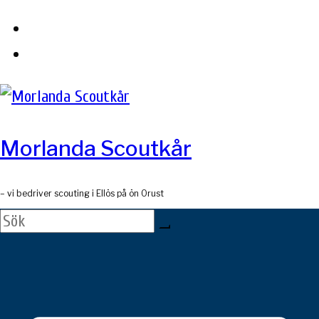
Skip
to
content
Morlanda Scoutkår
– vi bedriver scouting i Ellös på ön Orust