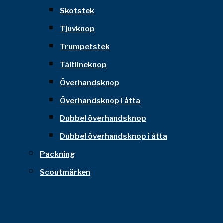
Skotstek
Tjuvknop
Trumpetstek
Tältlineknop
Överhandsknop
Överhandsknop i åtta
Dubbel överhandsknop
Dubbel överhandsknop i åtta
Packning
Scoutmärken