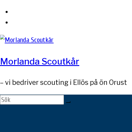
Skip
to
content
Morlanda Scoutkår
– vi bedriver scouting i Ellös på ön Orust