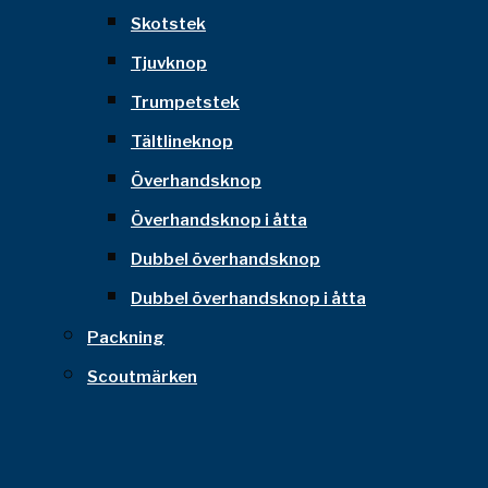
Skotstek
Tjuvknop
Trumpetstek
Tältlineknop
Överhandsknop
Överhandsknop i åtta
Dubbel överhandsknop
Dubbel överhandsknop i åtta
Packning
Scoutmärken