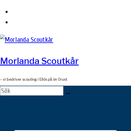
Skip
to
content
Morlanda Scoutkår
– vi bedriver scouting i Ellös på ön Orust