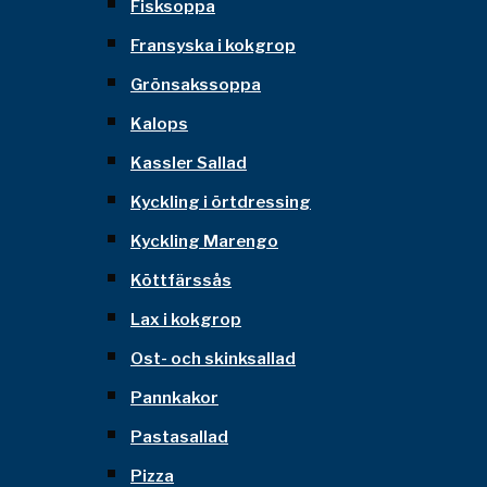
Fisksoppa
Fransyska i kokgrop
Grönsakssoppa
Kalops
Kassler Sallad
Kyckling i örtdressing
Kyckling Marengo
Köttfärssås
Lax i kokgrop
Ost- och skinksallad
Pannkakor
Pastasallad
Pizza