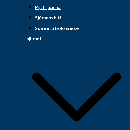
Pytt i panna
Sjömansbiff
Spagetti bolognese
Hajkmat