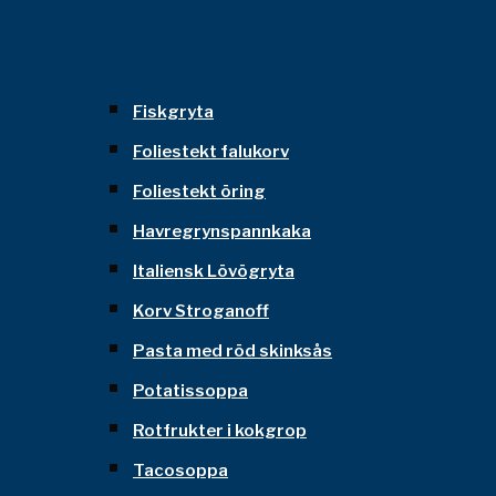
Fiskgryta
Foliestekt falukorv
Foliestekt öring
Havregrynspannkaka
Italiensk Lövögryta
Korv Stroganoff
Pasta med röd skinksås
Potatissoppa
Rotfrukter i kokgrop
Tacosoppa