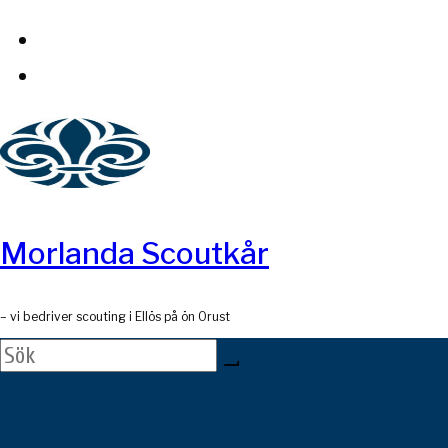
Skip
to
content
Morlanda Scoutkår
– vi bedriver scouting i Ellös på ön Orust