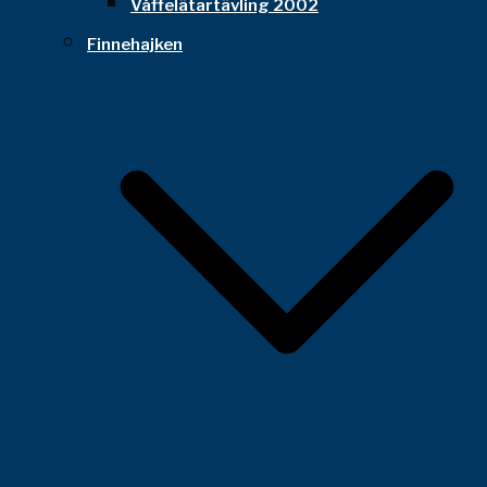
Våffelätartävling 2002
Finnehajken