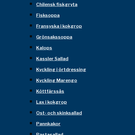
Chilensk fiskgryta
Fisksoppa
Fransyska i kokgrop
Grönsakssoppa
Kalops
Kassler Sallad
Kyckling i örtdressing
Kyckling Marengo
Köttfärssås
Lax i kokgrop
Ost- och skinksallad
Pannkakor
Pastasallad