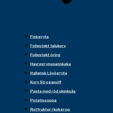
Fiskgryta
Foliestekt falukorv
Foliestekt öring
Havregrynspannkaka
Italiensk Lövögryta
Korv Stroganoff
Pasta med röd skinksås
Potatissoppa
Rotfrukter i kokgrop