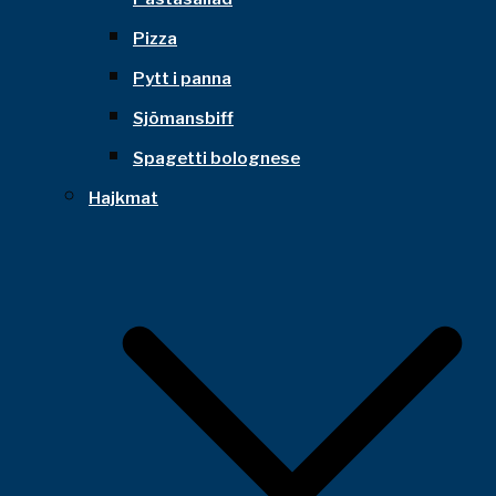
Pizza
Pytt i panna
Sjömansbiff
Spagetti bolognese
Hajkmat