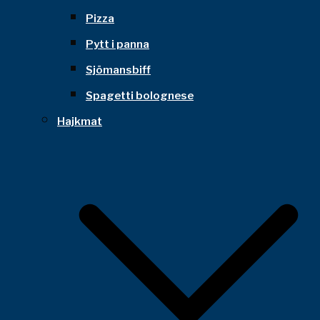
Pizza
Pytt i panna
Sjömansbiff
Spagetti bolognese
Hajkmat