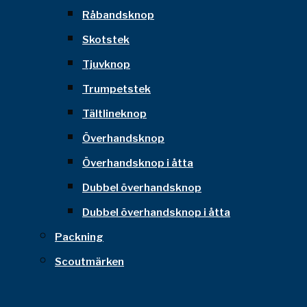
Råbandsknop
Skotstek
Tjuvknop
Trumpetstek
Tältlineknop
Överhandsknop
Överhandsknop i åtta
Dubbel överhandsknop
Dubbel överhandsknop i åtta
Packning
Scoutmärken