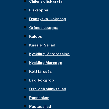
Chilensk fiskgryta
Fisksoppa
Fransyska i kokgrop
Grönsakssoppa
Kalops
Kassler Sallad
Kyckling i örtdressing
Kyckling Marengo
Köttfärssås
Lax i kokgrop
Ost- och skinksallad
Pannkakor
Pastasallad