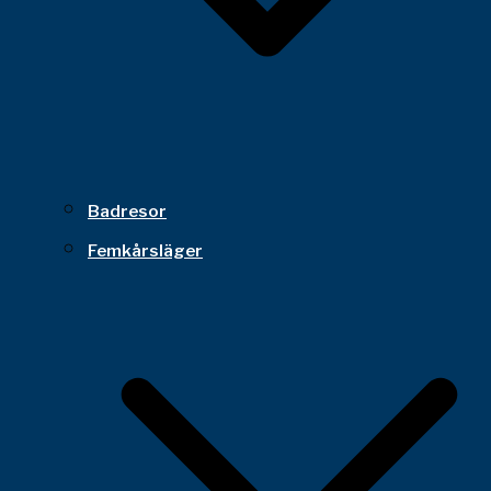
Badresor
Femkårsläger