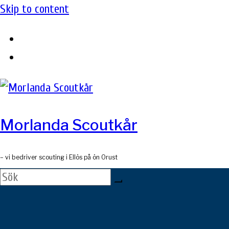
Skip to content
Morlanda Scoutkår
– vi bedriver scouting i Ellös på ön Orust