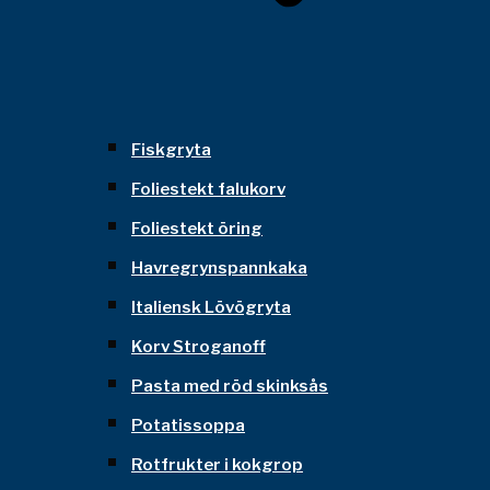
Fiskgryta
Foliestekt falukorv
Foliestekt öring
Havregrynspannkaka
Italiensk Lövögryta
Korv Stroganoff
Pasta med röd skinksås
Potatissoppa
Rotfrukter i kokgrop