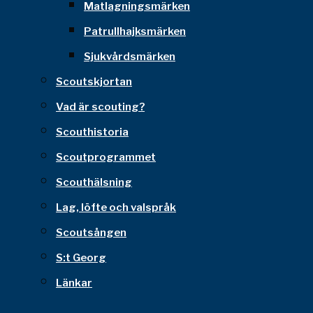
Matlagningsmärken
Patrullhajksmärken
Sjukvårdsmärken
Scoutskjortan
Vad är scouting?
Scouthistoria
Scoutprogrammet
Scouthälsning
Lag, löfte och valspråk
Scoutsången
S:t Georg
Länkar