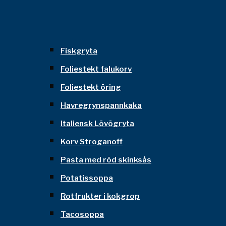
Fiskgryta
Foliestekt falukorv
Foliestekt öring
Havregrynspannkaka
Italiensk Lövögryta
Korv Stroganoff
Pasta med röd skinksås
Potatissoppa
Rotfrukter i kokgrop
Tacosoppa