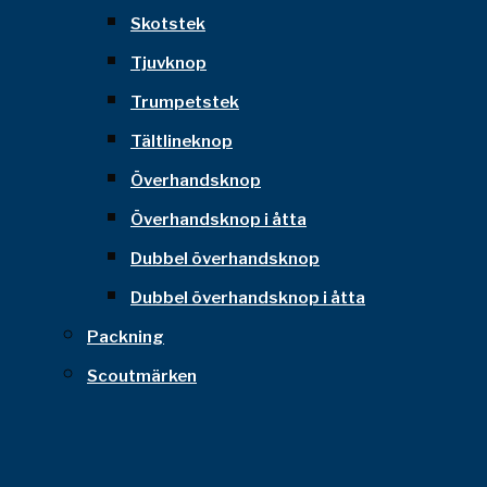
Skotstek
Tjuvknop
Trumpetstek
Tältlineknop
Överhandsknop
Överhandsknop i åtta
Dubbel överhandsknop
Dubbel överhandsknop i åtta
Packning
Scoutmärken