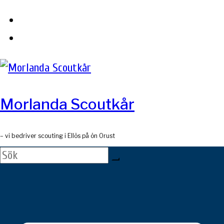
Skip
to
content
Morlanda Scoutkår
– vi bedriver scouting i Ellös på ön Orust