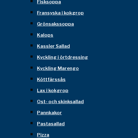
Fisksoppa
Fransyska i kokgrop
Grönsakssoppa
Kalops
Kassler Sallad
Kyckling i örtdressing
Kyckling Marengo
Köttfärssås
Lax i kokgrop
Ost- och skinksallad
Pannkakor
Pastasallad
Pizza