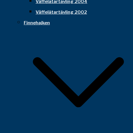
Våffelätartävling 2004
Våffelätartävling 2002
Finnehajken