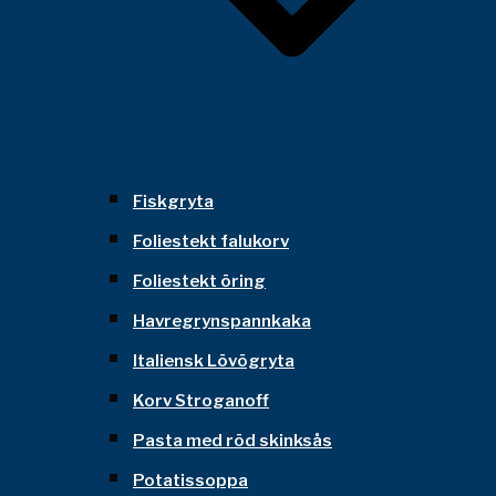
Fiskgryta
Foliestekt falukorv
Foliestekt öring
Havregrynspannkaka
Italiensk Lövögryta
Korv Stroganoff
Pasta med röd skinksås
Potatissoppa