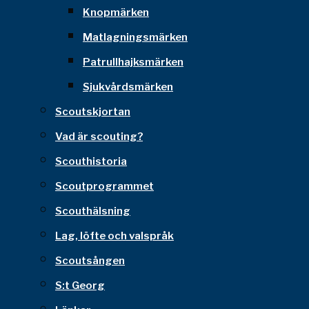
Knopmärken
Matlagningsmärken
Patrullhajksmärken
Sjukvårdsmärken
Scoutskjortan
Vad är scouting?
Scouthistoria
Scoutprogrammet
Scouthälsning
Lag, löfte och valspråk
Scoutsången
S:t Georg