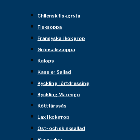
Chilensk fiskgryta
Fisksoppa
Fransyska i kokgrop
Grönsakssoppa
Kalops
Kassler Sallad
Kyckling i örtdressing
Kyckling Marengo
Köttfärssås
Lax i kokgrop
Ost- och skinksallad
Pannkakor