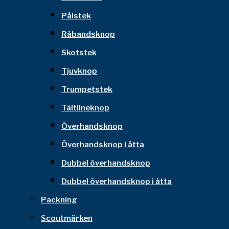
Pålstek
Råbandsknop
Skotstek
Tjuvknop
Trumpetstek
Tältlineknop
Överhandsknop
Överhandsknop i åtta
Dubbel överhandsknop
Dubbel överhandsknop i åtta
Packning
Scoutmärken