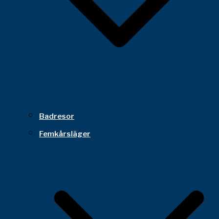
Badresor
Femkårsläger