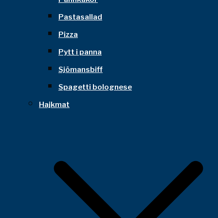
Pastasallad
Pizza
Pytt i panna
Sjömansbiff
Spagetti bolognese
Hajkmat