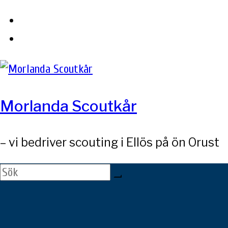
Skip
to
content
Morlanda Scoutkår
– vi bedriver scouting i Ellös på ön Orust