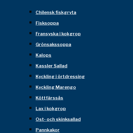
Chilensk fiskgryta
Fisksoppa
Fransyska i kokgrop
Grönsakssoppa
Kalops
Kassler Sallad
Kyckling i örtdressing
Kyckling Marengo
Köttfärssås
Lax i kokgrop
Ost- och skinksallad
Pannkakor