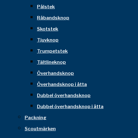
Pålstek
Råbandsknop
Skotstek
Tjuvknop
Trumpetstek
Tältlineknop
Överhandsknop
Överhandsknop i åtta
Dubbel överhandsknop
Dubbel överhandsknop i åtta
Packning
Scoutmärken