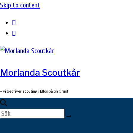
Skip to content
Morlanda Scoutkår
– vi bedriver scouting i Ellös på ön Orust