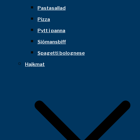
Pastasallad
Pizza
Pytt i panna
Sjömansbiff
Spagetti bolognese
Hajkmat