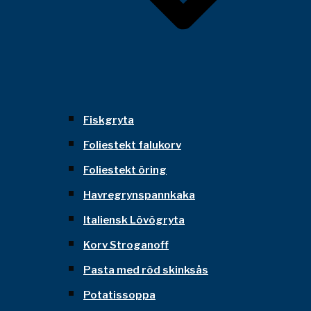
Fiskgryta
Foliestekt falukorv
Foliestekt öring
Havregrynspannkaka
Italiensk Lövögryta
Korv Stroganoff
Pasta med röd skinksås
Potatissoppa