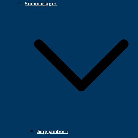
Sommarläger
Jiingijamborii