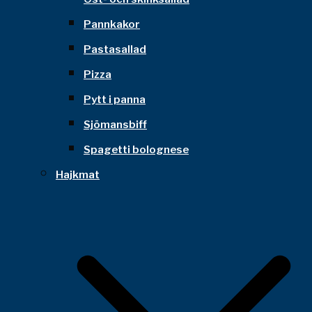
Pannkakor
Pastasallad
Pizza
Pytt i panna
Sjömansbiff
Spagetti bolognese
Hajkmat