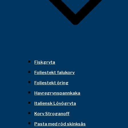
Fiskgryta
Foliestekt falukorv
Foliestekt öring
Havregrynspannkaka
Italiensk Lövögryta
Korv Stroganoff
Pasta med röd skinksås