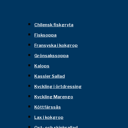
Chilensk fiskgryta
Fisksoppa
Fransyska i kokgrop
Grönsakssoppa
Kalops
Kassler Sallad
Kyckling i örtdressing
Kyckling Marengo
Köttfärssås
Lax i kokgrop
Ost- och skinksallad