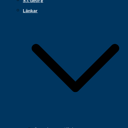
S:t Georg
Länkar