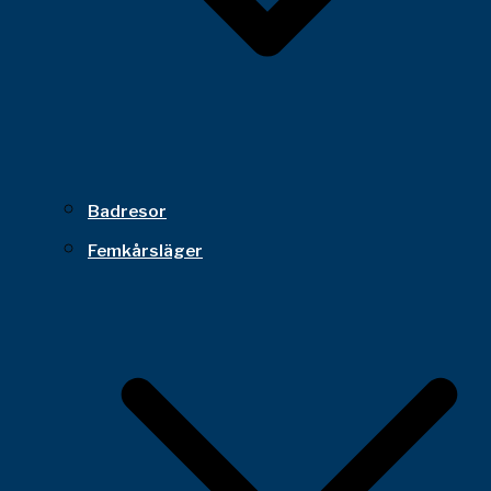
Badresor
Femkårsläger