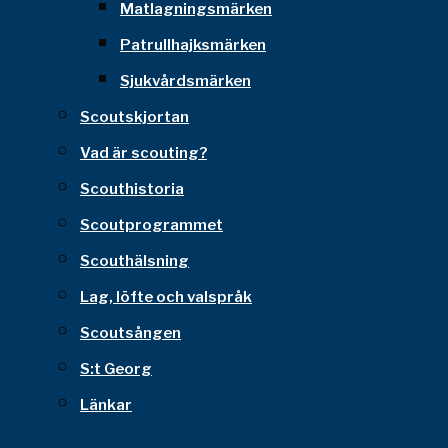
Matlagningsmärken
Patrullhajksmärken
Sjukvårdsmärken
Scoutskjortan
Vad är scouting?
Scouthistoria
Scoutprogrammet
Scouthälsning
Lag, löfte och valspråk
Scoutsången
S:t Georg
Länkar