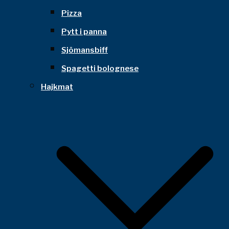
Pizza
Pytt i panna
Sjömansbiff
Spagetti bolognese
Hajkmat