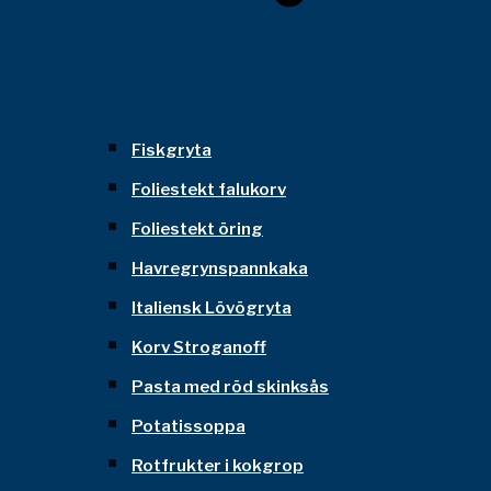
Fiskgryta
Foliestekt falukorv
Foliestekt öring
Havregrynspannkaka
Italiensk Lövögryta
Korv Stroganoff
Pasta med röd skinksås
Potatissoppa
Rotfrukter i kokgrop