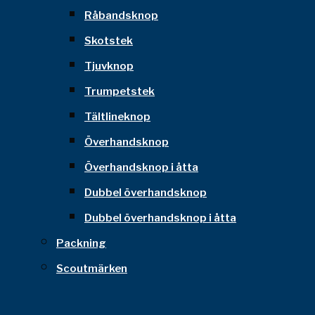
Råbandsknop
Skotstek
Tjuvknop
Trumpetstek
Tältlineknop
Överhandsknop
Överhandsknop i åtta
Dubbel överhandsknop
Dubbel överhandsknop i åtta
Packning
Scoutmärken