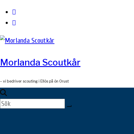
Skip
to
content
Morlanda Scoutkår
– vi bedriver scouting i Ellös på ön Orust