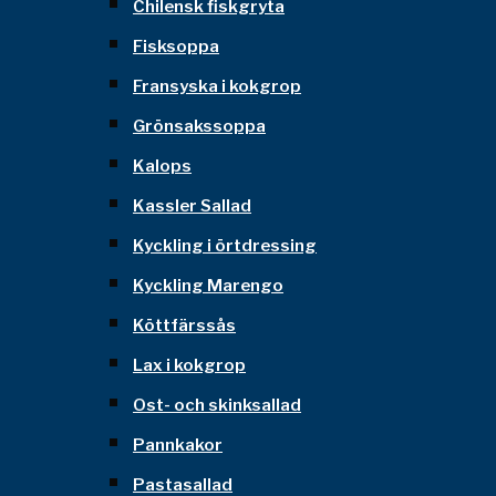
Chilensk fiskgryta
Fisksoppa
Fransyska i kokgrop
Grönsakssoppa
Kalops
Kassler Sallad
Kyckling i örtdressing
Kyckling Marengo
Köttfärssås
Lax i kokgrop
Ost- och skinksallad
Pannkakor
Pastasallad