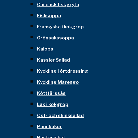
Chilensk fiskgryta
Fisksoppa
Fransyska i kokgrop
Grönsakssoppa
Kalops
Kassler Sallad
Kyckling i örtdressing
Kyckling Marengo
Köttfärssås
Lax i kokgrop
Ost- och skinksallad
Pannkakor
Pastasallad