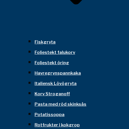
Fiskgryta
Foliestekt falukorv
Foliestekt öring
Havregrynspannkaka
Italiensk Lövögryta
Korv Stroganoff
Pasta med röd skinksås
Potatissoppa
Rotfrukter i kokgrop