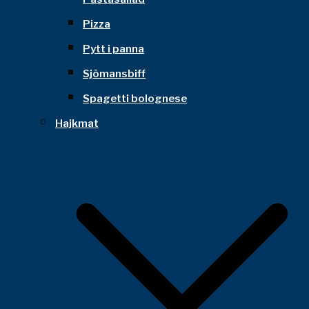
Pizza
Pytt i panna
Sjömansbiff
Spagetti bolognese
Hajkmat