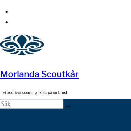
Skip
to
content
Morlanda Scoutkår
– vi bedriver scouting i Ellös på ön Orust