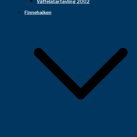
Våffelätartävling 2002
Finnehajken