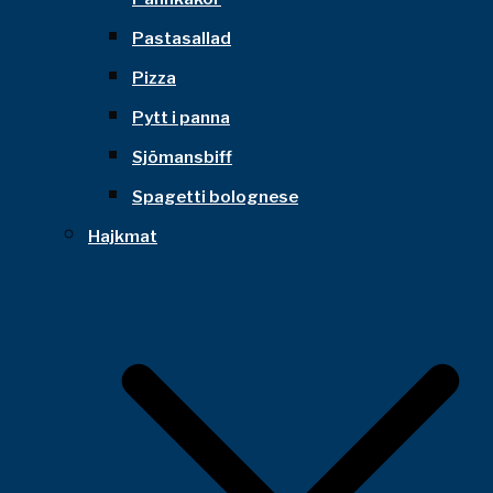
Pastasallad
Pizza
Pytt i panna
Sjömansbiff
Spagetti bolognese
Hajkmat