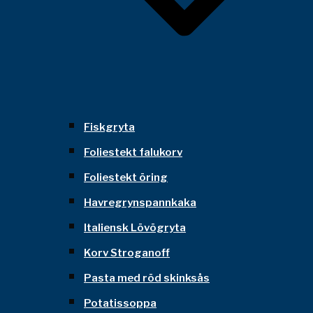
Fiskgryta
Foliestekt falukorv
Foliestekt öring
Havregrynspannkaka
Italiensk Lövögryta
Korv Stroganoff
Pasta med röd skinksås
Potatissoppa