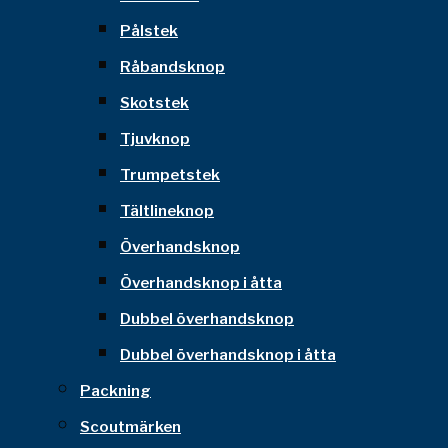
Pålstek
Råbandsknop
Skotstek
Tjuvknop
Trumpetstek
Tältlineknop
Överhandsknop
Överhandsknop i åtta
Dubbel överhandsknop
Dubbel överhandsknop i åtta
Packning
Scoutmärken