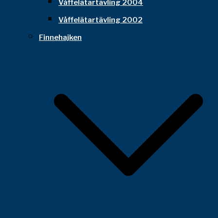
Våffelätartävling 2004
Våffelätartävling 2002
Finnehajken