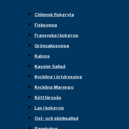
Chilensk fiskgryta
Fisksoppa
Fransyska i kokgrop
Grönsakssoppa
Kalops
Kassler Sallad
Kyckling i örtdressing
Kyckling Marengo
Köttfärssås
Lax i kokgrop
Ost- och skinksallad
Pannkakor