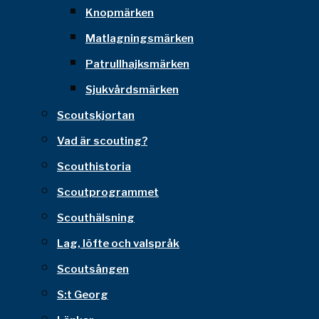
Knopmärken
Matlagningsmärken
Patrullhajksmärken
Sjukvårdsmärken
Scoutskjortan
Vad är scouting?
Scouthistoria
Scoutprogrammet
Scouthälsning
Lag, löfte och valspråk
Scoutsången
S:t Georg