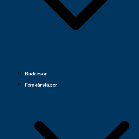
Badresor
Femkårsläger