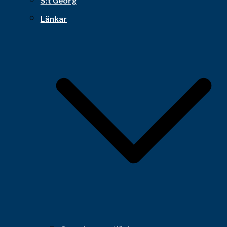
S:t Georg
Länkar