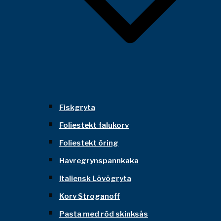
Fiskgryta
Foliestekt falukorv
Foliestekt öring
Havregrynspannkaka
Italiensk Lövögryta
Korv Stroganoff
Pasta med röd skinksås