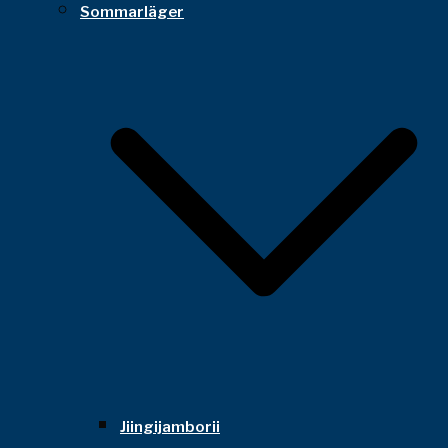
Sommarläger
Jiingijamborii