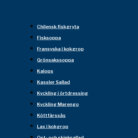
Chilensk fiskgryta
Fisksoppa
Fransyska i kokgrop
Grönsakssoppa
Kalops
Kassler Sallad
Kyckling i örtdressing
Kyckling Marengo
Köttfärssås
Lax i kokgrop
Ost- och skinksallad