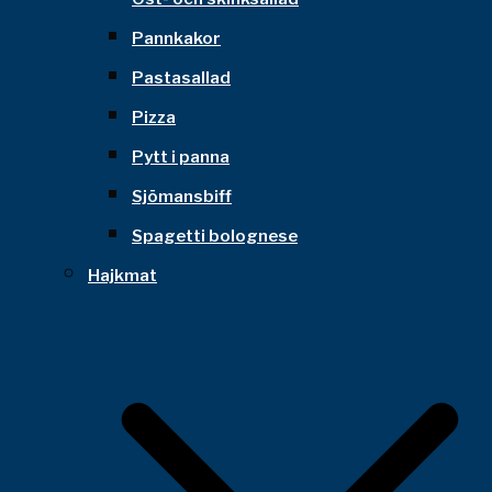
Pannkakor
Pastasallad
Pizza
Pytt i panna
Sjömansbiff
Spagetti bolognese
Hajkmat