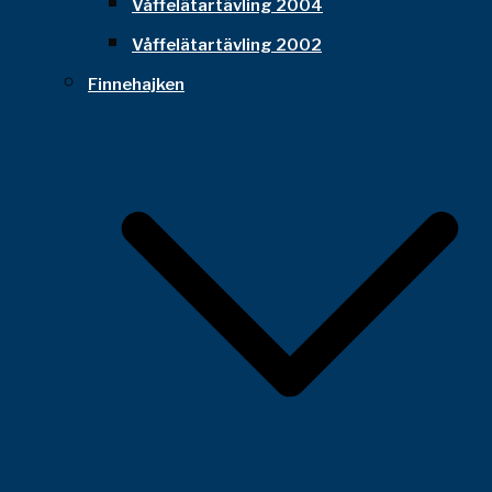
Våffelätartävling 2004
Våffelätartävling 2002
Finnehajken