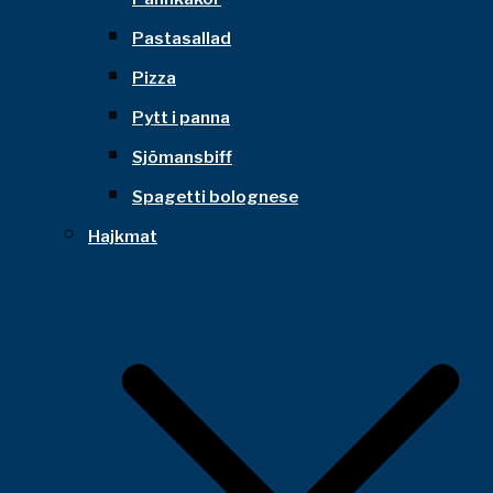
Pastasallad
Pizza
Pytt i panna
Sjömansbiff
Spagetti bolognese
Hajkmat