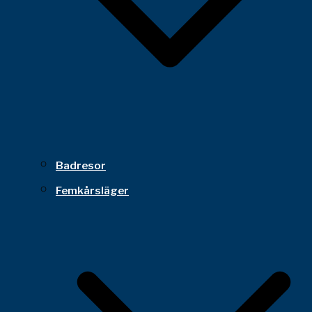
Badresor
Femkårsläger