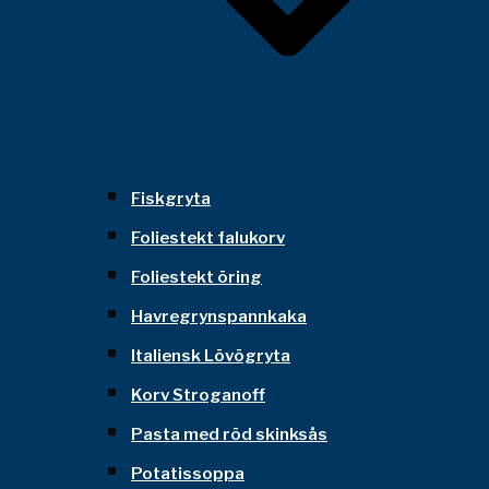
Fiskgryta
Foliestekt falukorv
Foliestekt öring
Havregrynspannkaka
Italiensk Lövögryta
Korv Stroganoff
Pasta med röd skinksås
Potatissoppa