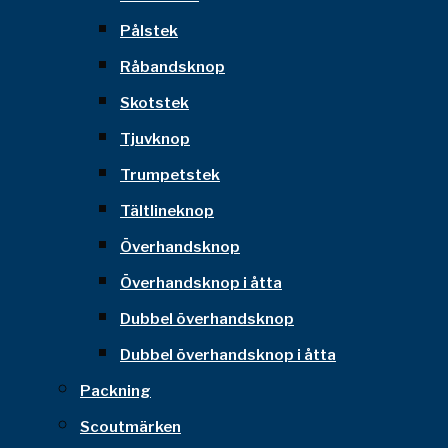
Pålstek
Råbandsknop
Skotstek
Tjuvknop
Trumpetstek
Tältlineknop
Överhandsknop
Överhandsknop i åtta
Dubbel överhandsknop
Dubbel överhandsknop i åtta
Packning
Scoutmärken