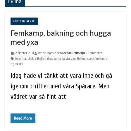
livlina
HÖSTTERMINEN2011
Femkamp, bakning och hugga
med yxa
12 oktober 2011
Avdelningsledarna
2060 Views
0 Comments
bakning
,
chokladbollar
,
dragkamp
,
kasta yxa
,
livlina
,
scoutfemkamp
,
tigerkaka
Idag hade vi tänkt att vara inne och gå
igenom chiffer med våra Spårare. Men
vädret var så fint att
Read More