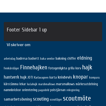
Footer Sidebar 1 up
Vi skriver om
eldning
badresa
bakning
badvett
chiffer
arbetsdag
baka semlor
hajk
Finnehajken
fotogenlykta
grilla korv
femkårsläger
knopar
hantverk
hujk
knivbevis
JOTI
karta
Karlavagnen
kompass
marsmallows
kårstämma
lekar
märkesutdelning
luciahujk
marshmallows
namnbrickor
orientering
polstjärnan
pagodeld
rekrytering
scoutmöte
scouting
samarbetsövning
scoutläger