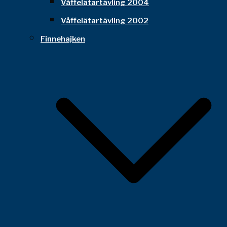
Våffelätartävling 2004
Våffelätartävling 2002
Finnehajken