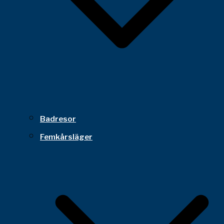
Badresor
Femkårsläger