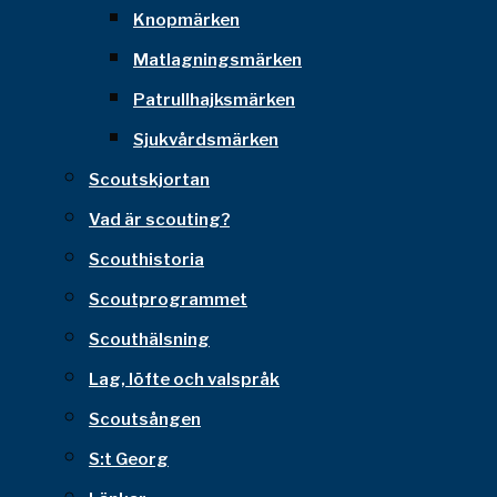
Knopmärken
Matlagningsmärken
Patrullhajksmärken
Sjukvårdsmärken
Scoutskjortan
Vad är scouting?
Scouthistoria
Scoutprogrammet
Scouthälsning
Lag, löfte och valspråk
Scoutsången
S:t Georg