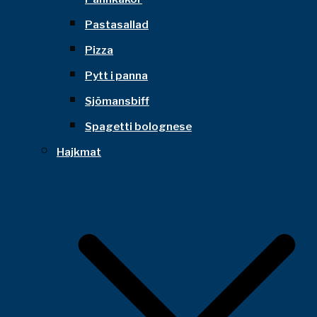
Pastasallad
Pizza
Pytt i panna
Sjömansbiff
Spagetti bolognese
Hajkmat