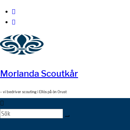
Skip
to
content
Morlanda Scoutkår
– vi bedriver scouting i Ellös på ön Orust