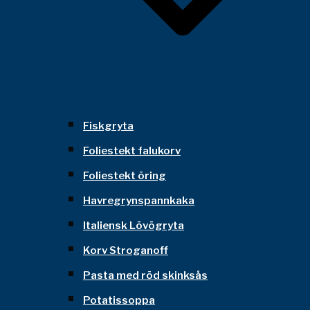
Fiskgryta
Foliestekt falukorv
Foliestekt öring
Havregrynspannkaka
Italiensk Lövögryta
Korv Stroganoff
Pasta med röd skinksås
Potatissoppa