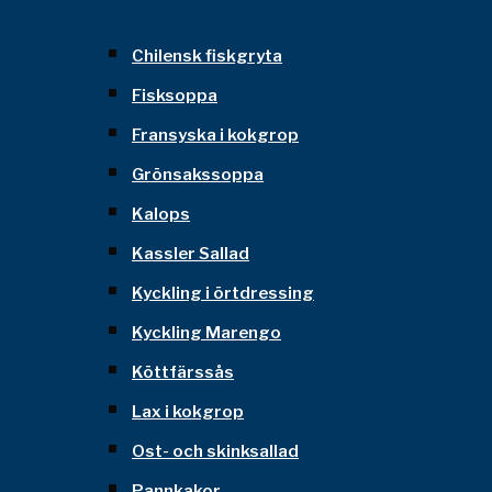
Chilensk fiskgryta
Fisksoppa
Fransyska i kokgrop
Grönsakssoppa
Kalops
Kassler Sallad
Kyckling i örtdressing
Kyckling Marengo
Köttfärssås
Lax i kokgrop
Ost- och skinksallad
Pannkakor