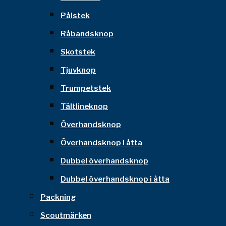
Pålstek
Råbandsknop
Skotstek
Tjuvknop
Trumpetstek
Tältlineknop
Överhandsknop
Överhandsknop i åtta
Dubbel överhandsknop
Dubbel överhandsknop i åtta
Packning
Scoutmärken