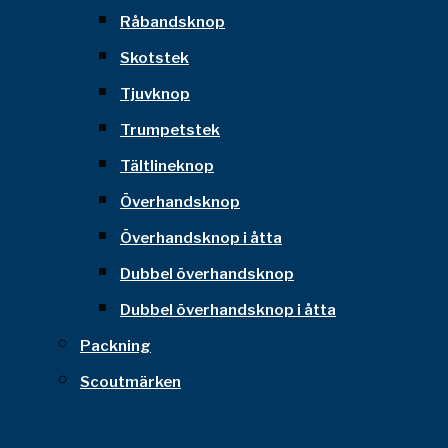
Råbandsknop
Skotstek
Tjuvknop
Trumpetstek
Tältlineknop
Överhandsknop
Överhandsknop i åtta
Dubbel överhandsknop
Dubbel överhandsknop i åtta
Packning
Scoutmärken