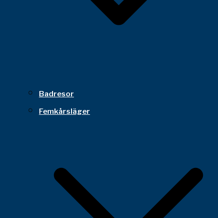
Badresor
Femkårsläger