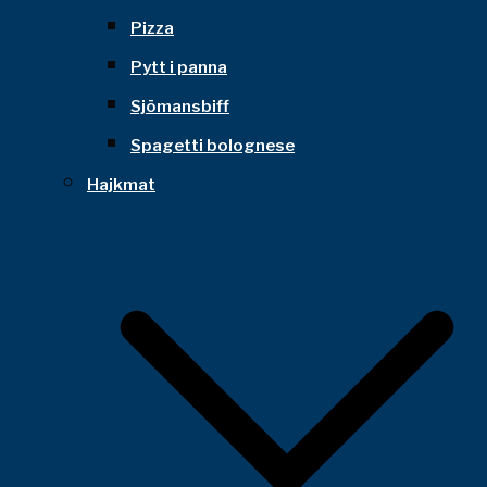
Pizza
Pytt i panna
Sjömansbiff
Spagetti bolognese
Hajkmat