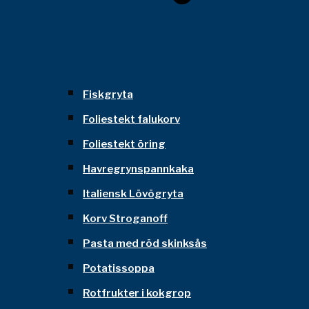
Fiskgryta
Foliestekt falukorv
Foliestekt öring
Havregrynspannkaka
Italiensk Lövögryta
Korv Stroganoff
Pasta med röd skinksås
Potatissoppa
Rotfrukter i kokgrop