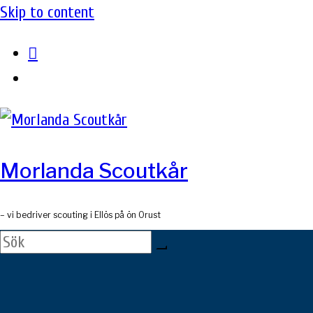
Skip to content
Morlanda Scoutkår
– vi bedriver scouting i Ellös på ön Orust