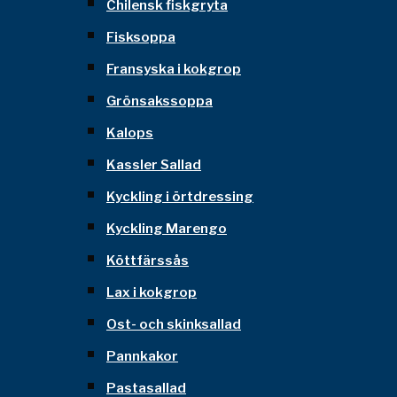
Chilensk fiskgryta
Fisksoppa
Fransyska i kokgrop
Grönsakssoppa
Kalops
Kassler Sallad
Kyckling i örtdressing
Kyckling Marengo
Köttfärssås
Lax i kokgrop
Ost- och skinksallad
Pannkakor
Pastasallad