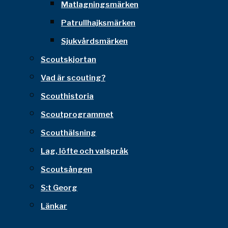
Matlagningsmärken
Patrullhajksmärken
Sjukvårdsmärken
Scoutskjortan
Vad är scouting?
Scouthistoria
Scoutprogrammet
Scouthälsning
Lag, löfte och valspråk
Scoutsången
S:t Georg
Länkar